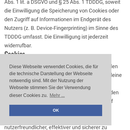
Abs. 1 lit. a DSGVO und § 25 Abs. 1 TDDDG, soweit
die Einwilligung die Speicherung von Cookies oder
den Zugriff auf Informationen im Endgerät des
Nutzers (z. B. Device-Fingerprinting) im Sinne des
TDDDG umfasst. Die Einwilligung ist jederzeit
widerrufbar.
Cookies
Zur Durchführung des Webangebotes verwenden
Diese Webseite verwendet Cookies, die für
die technische Darstellung der Webseite
wir auf dieser Website Cookies. Cookies sind kleine
notwendig sind. Mit der Nutzung der
Textdateien, die von einer Website, die Sie
Webseite stimmen Sie der Verwendung
besuchen, auf ihrem Rechner gespeichert werden
dieser Cookies zu.
Mehr ...
und die Ihr Browser speichert. Diese richten auf
Ihrem Rechner keinen Schaden an. Sie dienen
OK
ausschließlich dazu, unser Webangebot
nutzerfreundlicher, effektiver und sicherer zu