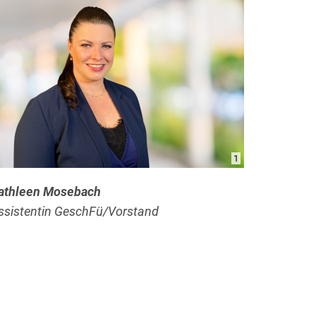
1
athleen Mosebach
ssistentin GeschFü/Vorstand