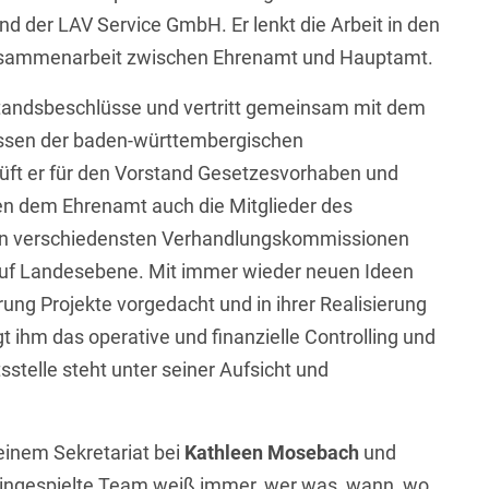
 der LAV Service GmbH. Er lenkt die Arbeit in den
Zusammenarbeit zwischen Ehrenamt und Hauptamt.
rstandsbeschlüsse und vertritt gemeinsam mit dem
eressen der baden-württembergischen
ft er für den Vorstand Gesetzesvorhaben und
ben dem Ehrenamt auch die Mitglieder des
den verschiedensten Verhandlungskommissionen
uf Landesebene. Mit immer wieder neuen Ideen
ng Projekte vorgedacht und in ihrer Realisierung
t ihm das operative und finanzielle Controlling und
telle steht unter seiner Aufsicht und
einem Sekretariat bei
Kathleen Mosebach
und
eingespielte Team weiß immer, wer was, wann, wo