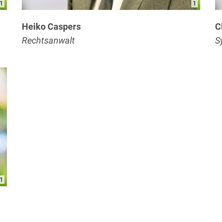
1
1
Heiko Caspers
C
Rechtsanwalt
S
1