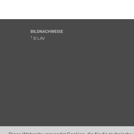
BILDNACHWEISE
1
© LAV