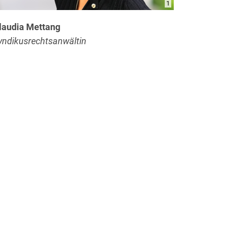
1
laudia Mettang
yndikusrechtsanwältin