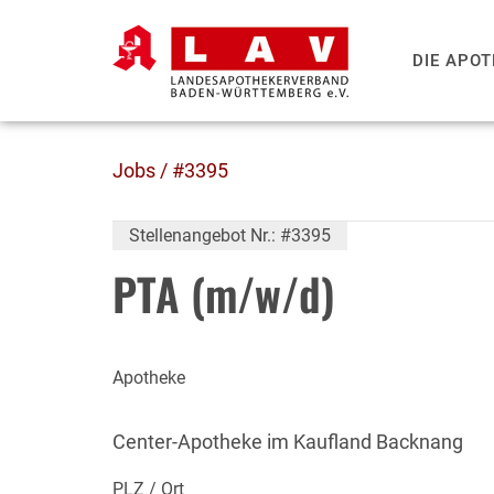
DIE APO
Jobs
/ #3395
Stellenangebot Nr.: #3395
PTA (m/w/d)
Apotheke
Center-Apotheke im Kaufland Backnang
PLZ / Ort