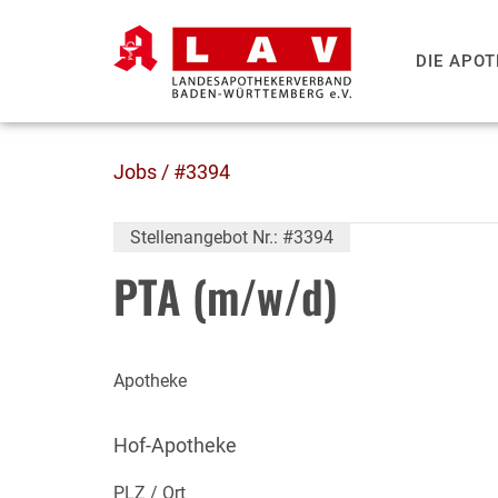
DIE APO
Jobs
/ #3394
Stellenangebot Nr.: #3394
PTA (m/w/d)
Apotheke
Hof-Apotheke
PLZ / Ort